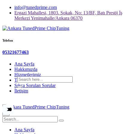
info@tunedprime.com
Ergazi Mahallesi, 1803. Sokak, No: 13/BF, Batı Prestij İş
Merkezi Yenimahalle/Ankara 06370
Telefon
05321677463
Ana Sayfa
Hakkımızda
Hizmetlerimiz
Teknik Ekipmanlarımız
Sıkça Sorulan Sorular
İletişim
×
Ana Sayfa