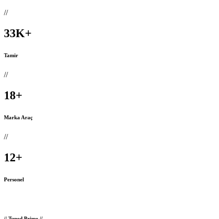
//
33
K
+
Tamir
//
18
+
Marka Araç
//
12
+
Personel
// Tuned Prime //