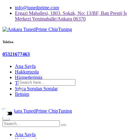
info@tunedprime.com
Ergazi Mahallesi, 1803. Sokak, No: 13/BF, Batı Prestij İş
Merkezi Yenimahalle/Ankara 06370
Telefon
05321677463
Ana Sayfa
Hakkımızda
Hizmetlerimiz
Teknik Ekipmanlarımız
Sıkça Sorulan Sorular
İletişim
×
Ana Sayfa