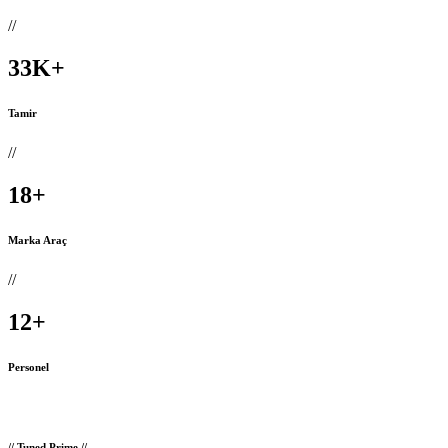
//
33
K
+
Tamir
//
18
+
Marka Araç
//
12
+
Personel
// Tuned Prime //