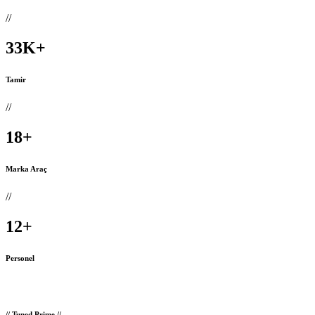
//
33
K
+
Tamir
//
18
+
Marka Araç
//
12
+
Personel
// Tuned Prime //