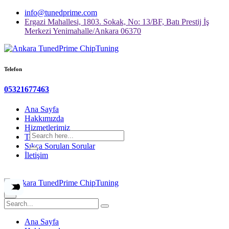
info@tunedprime.com
Ergazi Mahallesi, 1803. Sokak, No: 13/BF, Batı Prestij İş
Merkezi Yenimahalle/Ankara 06370
Telefon
05321677463
Ana Sayfa
Hakkımızda
Hizmetlerimiz
Teknik Ekipmanlarımız
Sıkça Sorulan Sorular
İletişim
×
Ana Sayfa