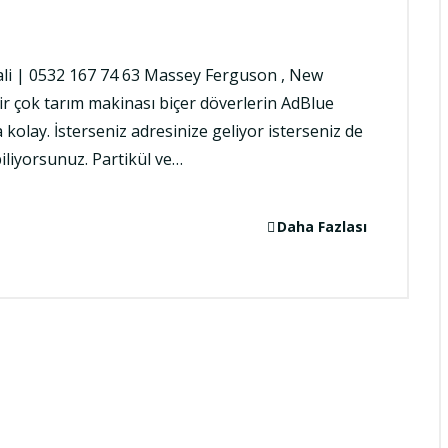
tali | 0532 167 74 63 Massey Ferguson , New
r çok tarım makinası biçer döverlerin AdBlue
 kolay. İsterseniz adresinize geliyor isterseniz de
liyorsunuz. Partikül ve…
Daha Fazlası