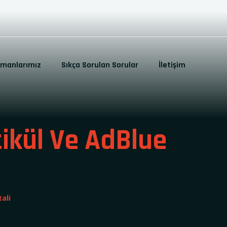
pmanlarımız
Sıkça Sorulan Sorular
İletişim
tikül Ve AdBlue
ali