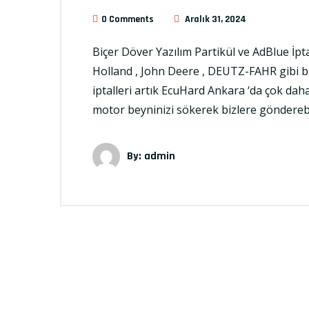
0 Comments
Aralık 31, 2024
Biçer Döver Yazılım Partikül ve AdBlue İp
Holland , John Deere , DEUTZ-FAHR gibi bi
iptalleri artık EcuHard Ankara ‘da çok daha
motor beyninizi sökerek bizlere gönderebi
By:
admin