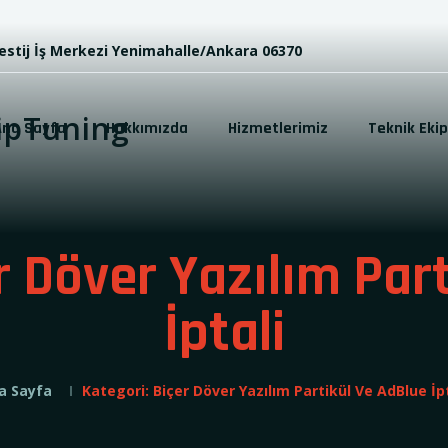
restij İş Merkezi Yenimahalle/Ankara 06370
Ana Sayfa
Hakkımızda
Hizmetlerimiz
Teknik Eki
r Döver Yazılım Par
İptali
a Sayfa
Kategori:
Biçer Döver Yazılım Partikül Ve AdBlue İpt