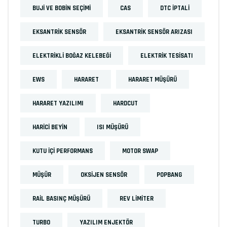
BUJI VE BOBIN SEÇIMI
CAS
DTC İPTALI
EKSANTRIK SENSÖR
EKSANTRIK SENSÖR ARIZASI
ELEKTRIKLI BOĞAZ KELEBEĞI
ELEKTRIK TESISATI
EWS
HARARET
HARARET MÜŞÜRÜ
HARARET YAZILIMI
HARDCUT
HARICI BEYIN
ISI MÜŞÜRÜ
KUTU IÇI PERFORMANS
MOTOR SWAP
MÜŞÜR
OKSIJEN SENSÖR
POPBANG
RAIL BASINÇ MÜŞÜRÜ
REV LIMITER
TURBO
YAZILIM ENJEKTÖR