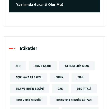
Yazılımda Garanti Olur Mu?
Etiketler
AFR
ARIZA KAYDI
ATMOSFERIK ARAÇ
AÇIK HAVA FILTRESI
BOBIN
BUJI
BUJI VE BOBIN SEÇIMI
CAS
DTC İPTALI
EKSANTRIK SENSÖR
EKSANTRIK SENSÖR ARIZASI