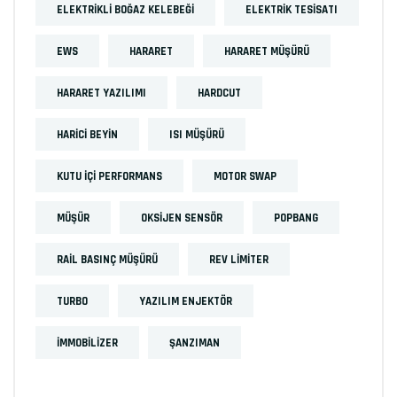
ELEKTRIKLI BOĞAZ KELEBEĞI
ELEKTRIK TESISATI
EWS
HARARET
HARARET MÜŞÜRÜ
HARARET YAZILIMI
HARDCUT
HARICI BEYIN
ISI MÜŞÜRÜ
KUTU IÇI PERFORMANS
MOTOR SWAP
MÜŞÜR
OKSIJEN SENSÖR
POPBANG
RAIL BASINÇ MÜŞÜRÜ
REV LIMITER
TURBO
YAZILIM ENJEKTÖR
İMMOBILIZER
ŞANZIMAN